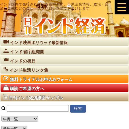
インド国内で発行されている英字新聞、日系企業情報、政治・経
済・金融などのニュースを即日日本語でお届けします
インド映画
ボリウッド最新情報
インド省庁組織図
インドの祝日
インド生活リンク集
無料トライアル
お申込みフォーム
購読ご希望の方へ
紙面サンプル
日刊インド経済