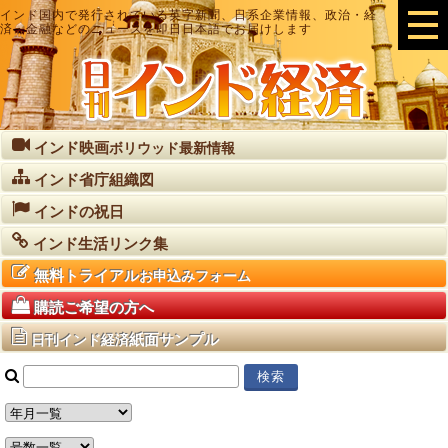
インド国内で発行されている英字新聞、日系企業情報、政治・経
済・金融などのニュースを即日日本語でお届けします
インド映画
ボリウッド最新情報
インド省庁組織図
インドの祝日
インド生活リンク集
無料トライアル
お申込みフォーム
購読ご希望の方へ
紙面サンプル
日刊インド経済