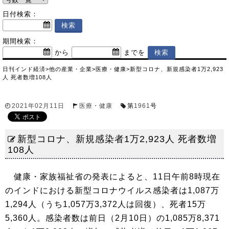
日付検索：
期間検索：
から
までを
日刊インド経済
>
他の産業・企業
>
医療・健康
>
新型コロナ、新規感染者1万2,923
人 死者数増108人
2021年02月11日
医療・健康
第
1961
号
新型コロナ、新規感染者1万2,923人 死者数増
108人
健康・家族福祉省の発表によると、11日午前8時現在
のインドにおける新型コロナウイルス感染者は1,087万
1,294人（うち1,057万3,372人は回復）、死者15万
5,360人。感染者数は前日（2月10日）の1,085万8,371