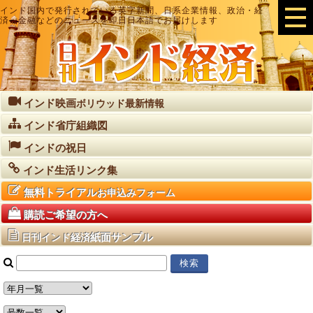
インド国内で発行されている英字新聞、日系企業情報、政治・経
済・金融などのニュースを即日日本語でお届けします
インド映画
ボリウッド最新情報
インド省庁組織図
インドの祝日
インド生活リンク集
無料トライアル
お申込みフォーム
購読ご希望の方へ
紙面サンプル
日刊インド経済