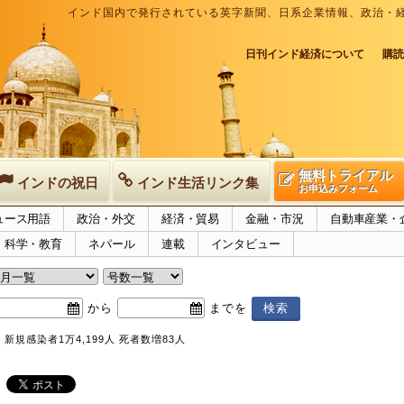
インド国内で発行されている英字新聞、日系企業情報、政治・
日刊インド経済について
購読
無料トライアル
インドの祝日
インド生活リンク集
お申込みフォーム
ュース用語
政治・外交
経済・貿易
金融・市況
自動車産業・
科学・教育
ネパール
連載
インタビュー
から
までを
新規感染者1万4,199人 死者数増83人