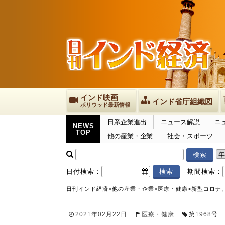
インド映画
インド省庁組織図
ボリウッド最新情報
日系企業進出
ニュース解説
ニ
NEWS
TOP
他の産業・企業
社会・スポーツ
日付検索：
期間検索：
日刊インド経済
>
他の産業・企業
>
医療・健康
>
新型コロナ、
2021年02月22日
医療・健康
第
1968
号