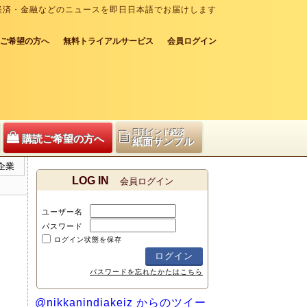
経済・金融などのニュースを即日日本語でお届けします
ご希望の方へ
無料トライアルサービス
会員ログイン
日刊インド経済
購読ご希望の方へ
紙面サンプル
企業
LOG IN
会員ログイン
ユーザー名
パスワード
ログイン状態を保存
パスワードを忘れたかたはこちら
@nikkanindiakeiz からのツイー