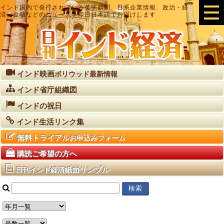
インド国内で発行されている英字新聞、日系企業情報、政治・経
済・金融などのニュースを即日日本語でお届けします
インド映画
ボリウッド最新情報
インド省庁組織図
インドの祝日
インド生活リンク集
無料トライアル
お申込みフォーム
購読ご希望の方へ
紙面サンプル
日刊インド経済