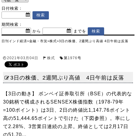
日付検索：
期間検索：
から
までを
日刊インド経済
>
金融・市況
>
株式
>
3日の株価、2週間ぶり高値 4日午前は反落
2021年03月04日
株式
第
1976
号
3日の株価、2週間ぶり高値 4日午前は反落
【3日の動き】 ボンベイ証券取引所（BSE）の代表的な
30銘柄で構成されるSENSEX株価指数（1978-79年
=100ポイント）は3日、2日の終値比1,147.76ポイント
高の51,444.65ポイントで引けた（下図参照）。率にし
て2.28%、3営業日連続の上昇。終値としては2月17日
の51,70...