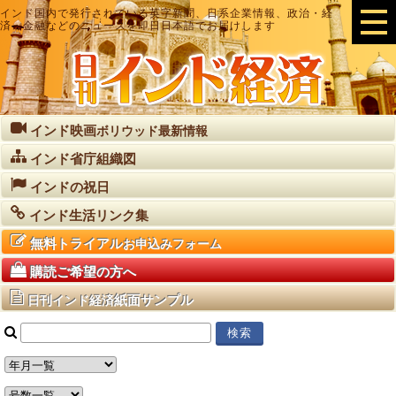
インド国内で発行されている英字新聞、日系企業情報、政治・経
済・金融などのニュースを即日日本語でお届けします
インド映画
ボリウッド最新情報
インド省庁組織図
インドの祝日
インド生活リンク集
無料トライアル
お申込みフォーム
購読ご希望の方へ
紙面サンプル
日刊インド経済