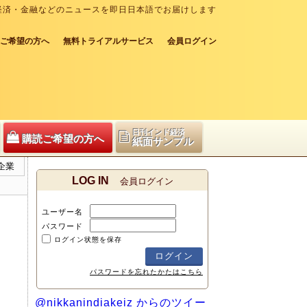
経済・金融などのニュースを即日日本語でお届けします
ご希望の方へ
無料トライアルサービス
会員ログイン
日刊インド経済
購読ご希望の方へ
紙面サンプル
企業
LOG IN
会員ログイン
ユーザー名
パスワード
ログイン状態を保存
パスワードを忘れたかたはこちら
@nikkanindiakeiz からのツイー