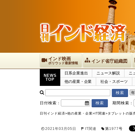
インド映画
インド省庁組織図
ボリウッド最新情報
日系企業進出
ニュース解説
ニ
NEWS
TOP
他の産業・企業
社会・スポーツ
日付検索：
期間検索：
日刊インド経済
>
他の産業・企業
>
IT関連
>
タブレットの販売
2021年03月05日
IT関連
第
1977
号