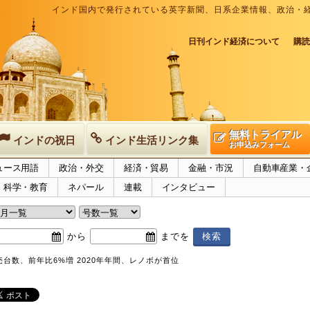
インド国内で発行されている英字新聞、日系企業情報、政治・
日刊インド経済について
購読
無料トライアル
インドの祝日
インド生活リンク集
お申込みフォーム
ュース用語
政治・外交
経済・貿易
金融・市況
自動車産業・
科学・教育
ネパール
連載
インタビュー
から
までを
台数、前年比6%増 2020年年間、レノボが首位