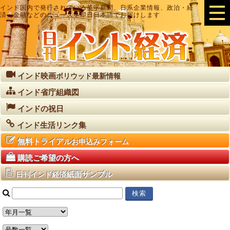
インド国内で発行されている英字新聞、日系企業情報、政治・経
済・金融などのニュースを即日日本語でお届けします
インド映画
ボリウッド最新情報
インド省庁組織図
インドの祝日
インド生活リンク集
無料トライアル
お申込みフォーム
購読ご希望の方へ
紙面サンプル
日刊インド経済