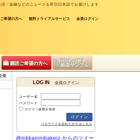
経済・金融などのニュースを即日日本語でお届けします
ご希望の方へ
無料トライアルサービス
会員ログイン
日刊インド経済
購読ご希望の方へ
紙面サンプル
企業
LOG IN
会員ログイン
ユーザー名
パスワード
ログイン状態を保存
パスワードを忘れたかたはこちら
@nikkanindiakeiz からのツイー