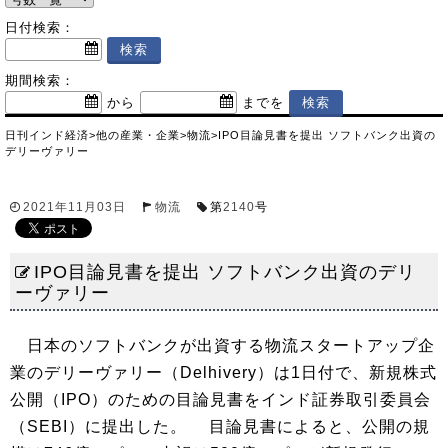
日付検索：
期間検索：
から
までを
日刊インド経済
>
他の産業・企業
>
物流
>
IPO目論見書を提出 ソフトバンク出資の
デリーヴァリー
2021年11月03日
物流
第
2140
号
IPO目論見書を提出 ソフトバンク出資のデリ
ーヴァリー
日本のソフトバンクが出資する物流スタートアップ企
業のデリーヴァリー（Delhivery）は1日付で、新規株式
公開（IPO）のための目論見書をインド証券取引委員会
（SEBI）に提出した。 目論見書によると、公開の規