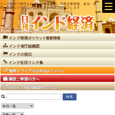
インド国内で発行されている英字新聞、日系企業情報、政治・経
済・金融などのニュースを即日日本語でお届けします
インド映画
ボリウッド最新情報
インド省庁組織図
インドの祝日
インド生活リンク集
無料トライアル
お申込みフォーム
購読ご希望の方へ
紙面サンプル
日刊インド経済