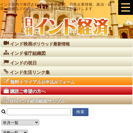
インド国内で発行されている英字新聞、日系企業情報、政治・経
済・金融などのニュースを即日日本語でお届けします
インド映画
ボリウッド最新情報
インド省庁組織図
インドの祝日
インド生活リンク集
無料トライアル
お申込みフォーム
購読ご希望の方へ
紙面サンプル
日刊インド経済