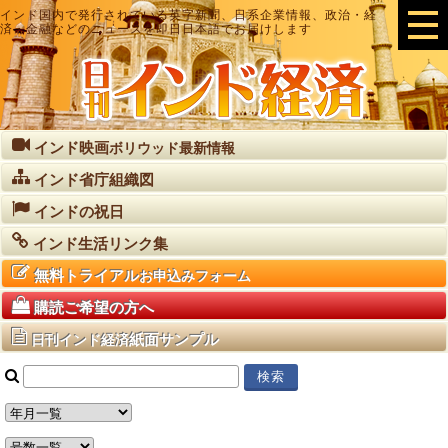
インド国内で発行されている英字新聞、日系企業情報、政治・経
済・金融などのニュースを即日日本語でお届けします
インド映画
ボリウッド最新情報
インド省庁組織図
インドの祝日
インド生活リンク集
無料トライアル
お申込みフォーム
購読ご希望の方へ
紙面サンプル
日刊インド経済