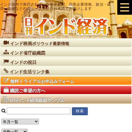
インド国内で発行されている英字新聞、日系企業情報、政治・経
済・金融などのニュースを即日日本語でお届けします
インド映画
ボリウッド最新情報
インド省庁組織図
インドの祝日
インド生活リンク集
無料トライアル
お申込みフォーム
購読ご希望の方へ
紙面サンプル
日刊インド経済