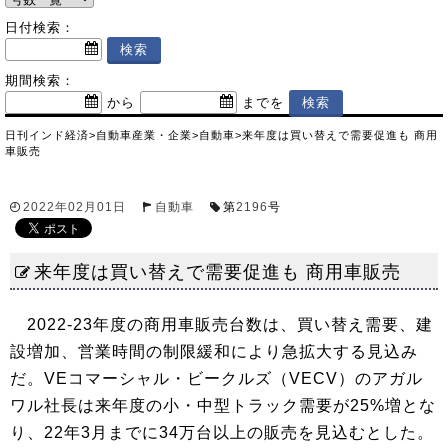
日付検索：
期間検索：
から
までを
日刊インド経済
>
自動車産業・企業
>
自動車
>
来年度は買い替えで需要促進も 商用
車販売
2022年02月01日
自動車
第
2196
号
来年度は買い替えで需要促進も 商用車販売
2022-23年度の商用車販売台数は、買い替え需要、建
設増加、営業時間の制限緩和により急拡大する見込み
だ。VEコマーシャル・ビークルズ（VECV）のアガル
ワル社長は来年度の小・中型トラック需要が25%増とな
り、22年3月までに34万台以上の販売を見込むとした。