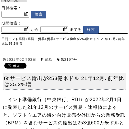
日付検索：
期間検索：
から
までを
日刊インド経済
>
経済・貿易
>
貿易
>
サービス輸出が253億米ドル 21年12月､前年
比は35.2%増
2022年02月02日
貿易
第
2197
号
サービス輸出が253億米ドル 21年12月､前年比
は35.2%増
インド準備銀行（中央銀行、RBI）が2022年2月1日
に発表した21年12月のサービス貿易・速報値による
と、ソフトウエアの海外向け販売や外国からの業務受託
（BPM）を含むサービスの輸出は253億600万米ドルと