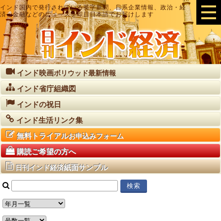
インド国内で発行されている英字新聞、日系企業情報、政治・経
済・金融などのニュースを即日日本語でお届けします
インド映画
ボリウッド最新情報
インド省庁組織図
インドの祝日
インド生活リンク集
無料トライアル
お申込みフォーム
購読ご希望の方へ
紙面サンプル
日刊インド経済