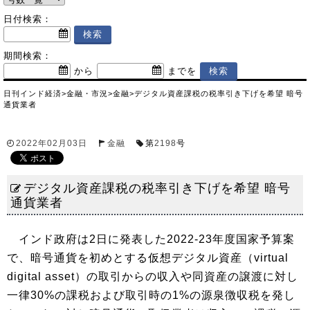
日付検索：
期間検索：
から
までを
日刊インド経済
>
金融・市況
>
金融
>
デジタル資産課税の税率引き下げを希望 暗号
通貨業者
2022年02月03日
金融
第
2198
号
デジタル資産課税の税率引き下げを希望 暗号
通貨業者
インド政府は2日に発表した2022-23年度国家予算案
で、暗号通貨を初めとする仮想デジタル資産（virtual
digital asset）の取引からの収入や同資産の譲渡に対し
一律30%の課税および取引時の1%の源泉徴収税を発し