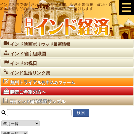
インド国内で発行されている英字新聞、日系企業情報、政治・経
済・金融などのニュースを即日日本語でお届けします
インド映画
ボリウッド最新情報
インド省庁組織図
インドの祝日
インド生活リンク集
無料トライアル
お申込みフォーム
購読ご希望の方へ
紙面サンプル
日刊インド経済