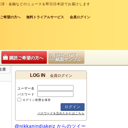
経済・金融などのニュースを即日日本語でお届けします
ご希望の方へ
無料トライアルサービス
会員ログイン
日刊インド経済
購読ご希望の方へ
紙面サンプル
企業
LOG IN
会員ログイン
ユーザー名
パスワード
ログイン状態を保存
パスワードを忘れたかたはこちら
@nikkanindiakeiz からのツイー