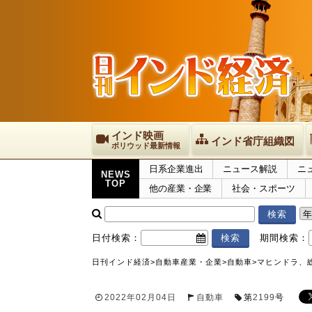
インド映画
インド省庁組織図
ボリウッド最新情報
日系企業進出
ニュース解説
ニ
NEWS
TOP
他の産業・企業
社会・スポーツ
日付検索：
期間検索：
日刊インド経済
>
自動車産業・企業
>
自動車
>
マヒンドラ、総
2022年02月04日
自動車
第
2199
号