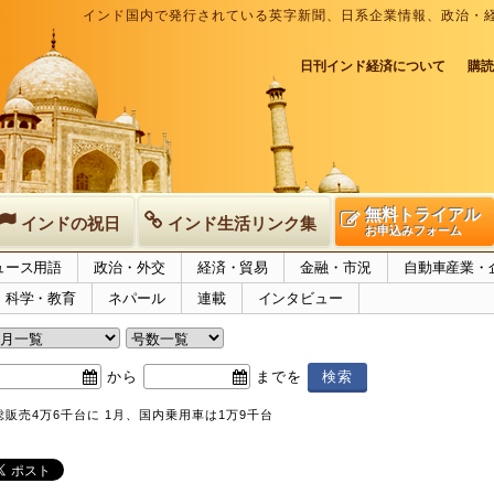
インド国内で発行されている英字新聞、日系企業情報、政治・
日刊インド経済について
購読
無料トライアル
インドの祝日
インド生活リンク集
お申込みフォーム
ュース用語
政治・外交
経済・貿易
金融・市況
自動車産業・
科学・教育
ネパール
連載
インタビュー
から
までを
販売4万6千台に 1月、国内乗用車は1万9千台