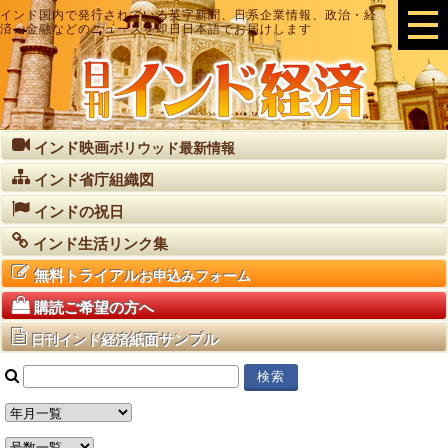
インド国内で発行されている英字新聞、日系企業情報、政治・経
済・金融などのニュースを即日日本語でお届けします
インド映画
ボリウッド最新情報
インド省庁組織図
インドの祝日
インド生活リンク集
無料トライアル
お申込みフォーム
購読ご希望の方へ
紙面サンプル
日刊インド経済