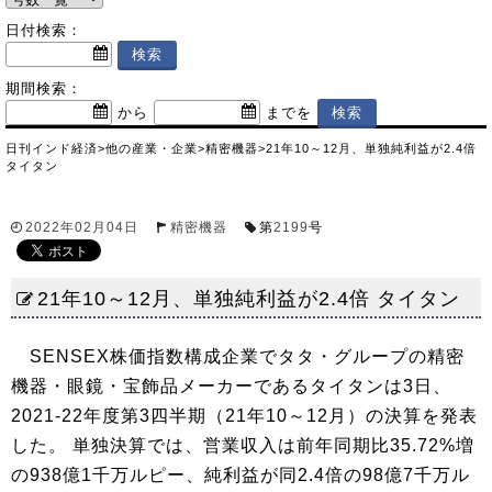
日付検索：
期間検索：
から
までを
日刊インド経済
>
他の産業・企業
>
精密機器
>
21年10～12月、単独純利益が2.4倍
タイタン
2022年02月04日
精密機器
第
2199
号
21年10～12月、単独純利益が2.4倍 タイタン
SENSEX株価指数構成企業でタタ・グループの精密
機器・眼鏡・宝飾品メーカーであるタイタンは3日、
2021-22年度第3四半期（21年10～12月）の決算を発表
した。 単独決算では、営業収入は前年同期比35.72%増
の938億1千万ルピー、純利益が同2.4倍の98億7千万ル