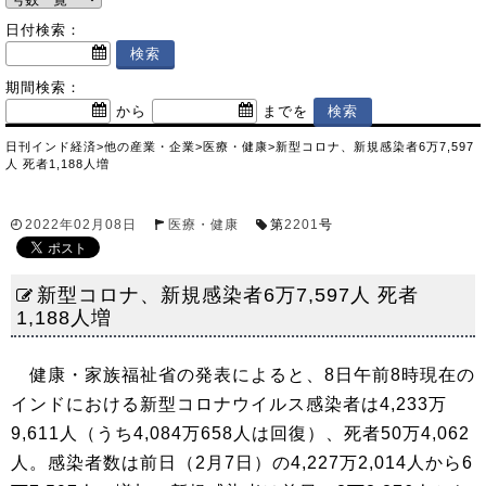
日付検索：
期間検索：
から
までを
日刊インド経済
>
他の産業・企業
>
医療・健康
>
新型コロナ、新規感染者6万7,597
人 死者1,188人増
2022年02月08日
医療・健康
第
2201
号
新型コロナ、新規感染者6万7,597人 死者
1,188人増
健康・家族福祉省の発表によると、8日午前8時現在の
インドにおける新型コロナウイルス感染者は4,233万
9,611人（うち4,084万658人は回復）、死者50万4,062
人。感染者数は前日（2月7日）の4,227万2,014人から6