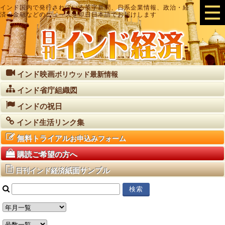
インド国内で発行されている英字新聞、日系企業情報、政治・経
済・金融などのニュースを即日日本語でお届けします
インド映画
ボリウッド最新情報
インド省庁組織図
インドの祝日
インド生活リンク集
無料トライアル
お申込みフォーム
購読ご希望の方へ
紙面サンプル
日刊インド経済