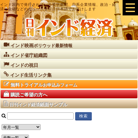
インド国内で発行されている英字新聞、日系企業情報、政治・経
済・金融などのニュースを即日日本語でお届けします
インド映画
ボリウッド最新情報
インド省庁組織図
インドの祝日
インド生活リンク集
無料トライアル
お申込みフォーム
購読ご希望の方へ
紙面サンプル
日刊インド経済