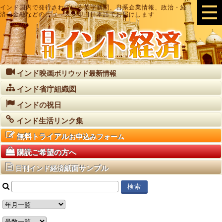
インド国内で発行されている英字新聞、日系企業情報、政治・経
済・金融などのニュースを即日日本語でお届けします
インド映画
ボリウッド最新情報
インド省庁組織図
インドの祝日
インド生活リンク集
無料トライアル
お申込みフォーム
購読ご希望の方へ
紙面サンプル
日刊インド経済