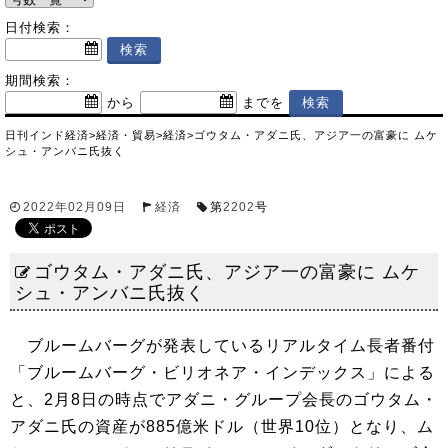
日付検索：
期間検索：
から
までを
日刊インド経済
>
経済・貿易
>
経済
>
ゴウタム・アダニ氏、アジア一の富豪に ムケ
シュ・アンバニ氏抜く
2022年02月09日
経済
第
2202
号
ゴウタム・アダニ氏、アジア一の富豪に ムケ
シュ・アンバニ氏抜く
ブルームバーグが発表しているリアルタイム長者番付
「ブルームバーグ・ビリオネア・インデックス」による
と、2月8日の時点でアダニ・グループ会長のゴウタム・
アダニ氏の資産が885億米ドル（世界10位）となり、ム