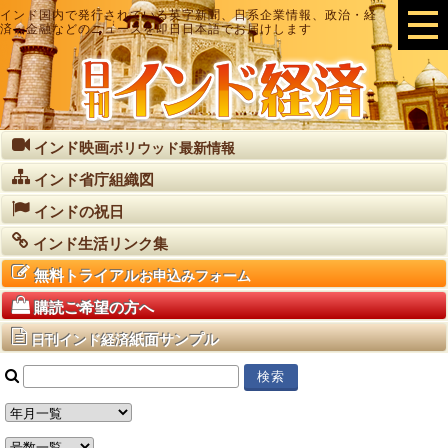
インド国内で発行されている英字新聞、日系企業情報、政治・経
済・金融などのニュースを即日日本語でお届けします
インド映画
ボリウッド最新情報
インド省庁組織図
インドの祝日
インド生活リンク集
無料トライアル
お申込みフォーム
購読ご希望の方へ
紙面サンプル
日刊インド経済