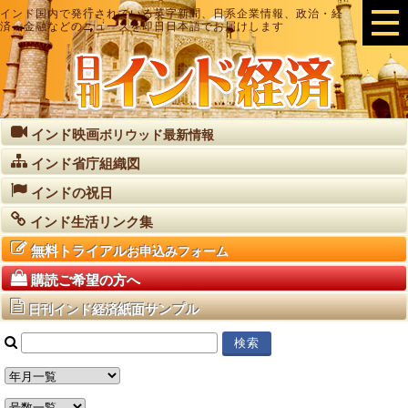
インド国内で発行されている英字新聞、日系企業情報、政治・経
済・金融などのニュースを即日日本語でお届けします
インド映画
ボリウッド最新情報
インド省庁組織図
インドの祝日
インド生活リンク集
無料トライアル
お申込みフォーム
購読ご希望の方へ
紙面サンプル
日刊インド経済