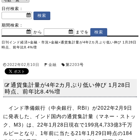
日付検索：
期間検索：
から
までを
日刊インド経済
>
金融・市況
>
金融
>
通貨集計量が4年2カ月ぶり低い伸び 1月28日
時点、前年比8.4%増
2022年02月10日
金融
第
2203
号
通貨集計量が4年2カ月ぶり低い伸び 1月28日
時点、前年比8.4%増
インド準備銀行（中央銀行、RBI）が2022年2月9日
に発表した、インド国内の通貨集計量（マネー・ストッ
ク、M3）は、22年1月28日現在で199兆4,733億3千万
ルピーとなり、1年前に当たる21年1月29日時点の184