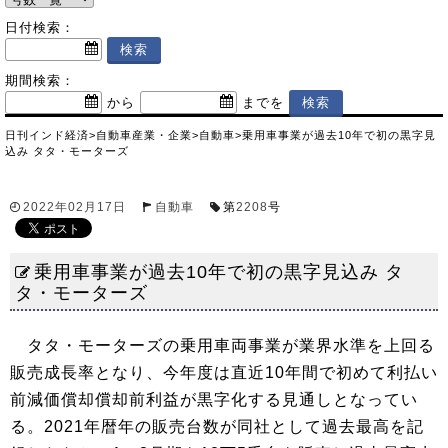
日付検索：
期間検索：
から
までを
日刊インド経済
>
自動車産業・企業
>
自動車
>
乗用車事業が過去10年で初の黒字見
込み タタ・モーターズ
2022年02月17日
自動車
第
2208
号
乗用車事業が過去10年で初の黒字見込み タ
タ・モーターズ
タタ・モーターズの乗用車両事業が業界水準を上回る
販売成長率となり、今年度は直近10年間で初めて利払い
前減価償却償却前利益が黒字化する見通しとなってい
る。2021年暦年の販売台数が同社として過去最高を記