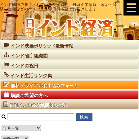
インド国内で発行されている英字新聞、日系企業情報、政治・経
済・金融などのニュースを即日日本語でお届けします
インド映画
ボリウッド最新情報
インド省庁組織図
インドの祝日
インド生活リンク集
無料トライアル
お申込みフォーム
購読ご希望の方へ
紙面サンプル
日刊インド経済