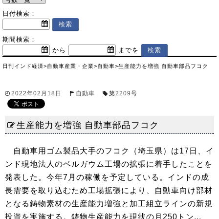
日付検索：
期間検索：
から
までを
日刊インド経済
>
自動車産業・企業
>
自動車
>
生産能力を増強 自動車部品フコク
2022年02月18日
自動車
第
2209
号
生産能力を増強 自動車部品フコク
自動車用ゴム製品大手のフコク（埼玉県）は17日、イ
ンド現地法人のベルガウム工場の拡張に着手したことを
発表した。今年7月の稼働を予定している。インドの成
長需要を取り込むため工場拡張により、自動車向け部材
となる鋳物素材の生産能力増強と加工組立ラインの新規
投資を実施する。鋳物生産能力を現状の月250トン...