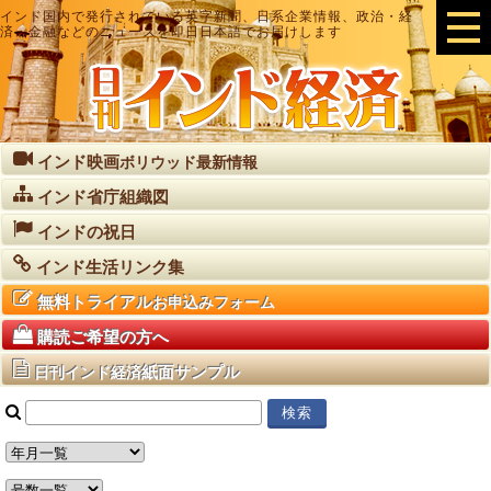
インド国内で発行されている英字新聞、日系企業情報、政治・経
済・金融などのニュースを即日日本語でお届けします
インド映画
ボリウッド最新情報
インド省庁組織図
インドの祝日
インド生活リンク集
無料トライアル
お申込みフォーム
購読ご希望の方へ
紙面サンプル
日刊インド経済