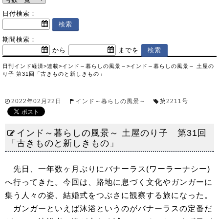
日付検索：
期間検索：
から
までを
日刊インド経済
>
連載
>
インド～暮らしの風景～
>
インド～暮らしの風景～ 土屋の
り子 第31回「古きものと新しきもの」
2022年02月22日
インド～暮らしの風景～
第
2211
号
インド～暮らしの風景～ 土屋のり子 第31回
「古きものと新しきもの」
先日、一年数ヶ月ぶりにバナーラス(ワーラーナシー)
へ行ってきた。今回は、路地に息づく文化やガンガーに
集う人々の姿、結婚式をつぶさに観察する旅になった。
ガンガーといえば沐浴というのがバナーラスの定番だ