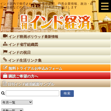
インド国内で発行されている英字新聞、日系企業情報、政治・経
済・金融などのニュースを即日日本語でお届けします
インド映画
ボリウッド最新情報
インド省庁組織図
インドの祝日
インド生活リンク集
無料トライアル
お申込みフォーム
購読ご希望の方へ
紙面サンプル
日刊インド経済