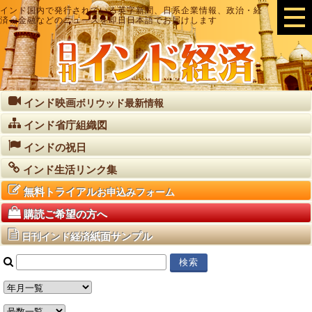
インド国内で発行されている英字新聞、日系企業情報、政治・経
済・金融などのニュースを即日日本語でお届けします
インド映画
ボリウッド最新情報
インド省庁組織図
インドの祝日
インド生活リンク集
無料トライアル
お申込みフォーム
購読ご希望の方へ
紙面サンプル
日刊インド経済