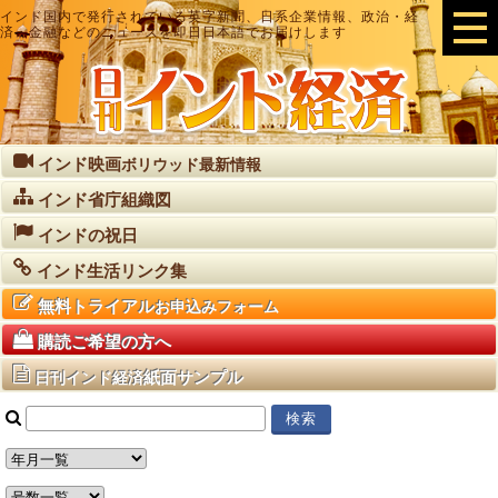
インド国内で発行されている英字新聞、日系企業情報、政治・経
済・金融などのニュースを即日日本語でお届けします
インド映画
ボリウッド最新情報
インド省庁組織図
インドの祝日
インド生活リンク集
無料トライアル
お申込みフォーム
購読ご希望の方へ
紙面サンプル
日刊インド経済