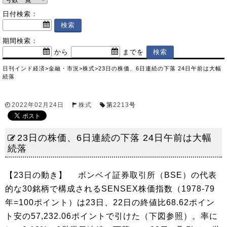
日付検索：
期間検索：
から
までを
日刊インド経済
>
金融・市況
>
株式
>
23日の株価、6日連続の下落 24日午前は大幅
続落
2022年02月24日
株式
第
2213
号
23日の株価、6日連続の下落 24日午前は大幅
続落
【23日の動き】 ボンベイ証券取引所（BSE）の代表
的な30銘柄で構成されるSENSEX株価指数（1978-79
年=100ポイント）は23日、22日の終値比68.62ポイン
ト安の57,232.06ポイントで引けた（下図参照）。率に