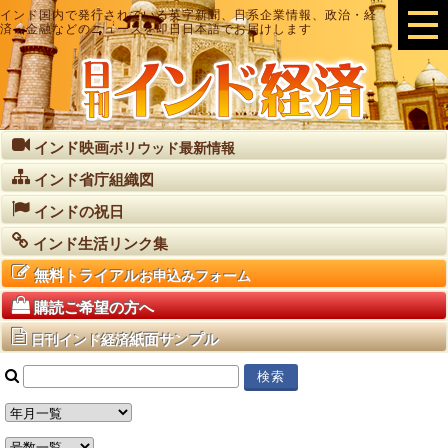
インド国内で発行されている英字新聞、日系企業情報、政治・経
済・金融などのニュースを即日日本語でお届けします
インド映画
ボリウッド最新情報
インド省庁組織図
インドの祝日
インド生活リンク集
無料トライアル
お申込みフォーム
購読ご希望の方へ
紙面サンプル
日刊インド経済