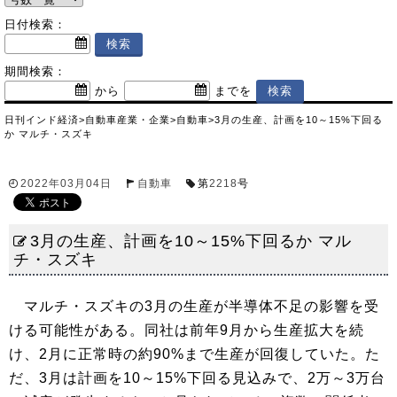
日付検索：
期間検索：
から
までを
日刊インド経済
>
自動車産業・企業
>
自動車
>
3月の生産、計画を10～15%下回る
か マルチ・スズキ
2022年03月04日
自動車
第
2218
号
3月の生産、計画を10～15%下回るか マル
チ・スズキ
マルチ・スズキの3月の生産が半導体不足の影響を受
ける可能性がある。同社は前年9月から生産拡大を続
け、2月に正常時の約90%まで生産が回復していた。た
だ、3月は計画を10～15%下回る見込みで、2万～3万台