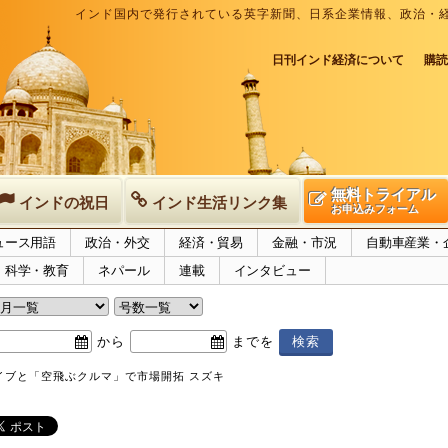
インド国内で発行されている英字新聞、日系企業情報、政治・
日刊インド経済について
購読
無料トライアル
インドの祝日
インド生活リンク集
お申込みフォーム
ュース用語
政治・外交
経済・貿易
金融・市況
自動車産業・
科学・教育
ネパール
連載
インタビュー
から
までを
イブと「空飛ぶクルマ」で市場開拓 スズキ