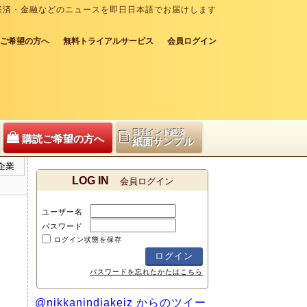
経済・金融などのニュースを即日日本語でお届けします
ご希望の方へ
無料トライアルサービス
会員ログイン
日刊インド経済
購読ご希望の方へ
紙面サンプル
企業
LOG IN
会員ログイン
ユーザー名
パスワード
ログイン状態を保存
パスワードを忘れたかたはこちら
@nikkanindiakeiz からのツイー