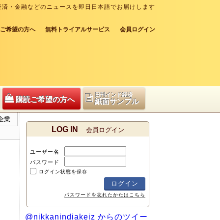
経済・金融などのニュースを即日日本語でお届けします
ご希望の方へ
無料トライアルサービス
会員ログイン
日刊インド経済
購読ご希望の方へ
紙面サンプル
企業
LOG IN
会員ログイン
ユーザー名
パスワード
ログイン状態を保存
パスワードを忘れたかたはこちら
@nikkanindiakeiz からのツイー