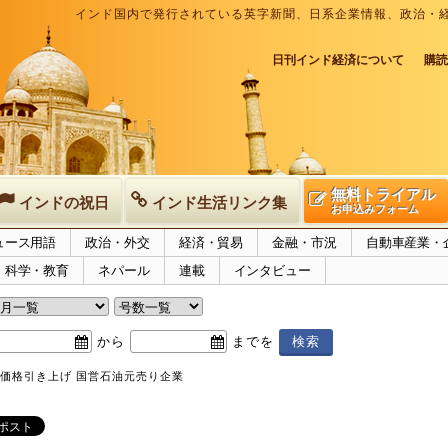
インド国内で発行されている英字新聞、日系企業情報、政治・
日刊インド経済について
購読
無料トライアル
インドの祝日
インド生活リンク集
お申込みフォーム
ュース用語
政治・外交
経済・貿易
金融・市況
自動車産業・
科学・教育
ネパール
連載
インタビュー
から
までを
売価格引き上げ 国営石油元売り企業