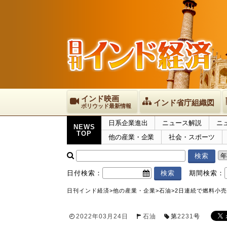
インド映画
インド省庁組織図
ボリウッド最新情報
日系企業進出
ニュース解説
ニ
NEWS
TOP
他の産業・企業
社会・スポーツ
日付検索：
期間検索：
日刊インド経済
>
他の産業・企業
>
石油
>
2日連続で燃料小
2022年03月24日
石油
第
2231
号