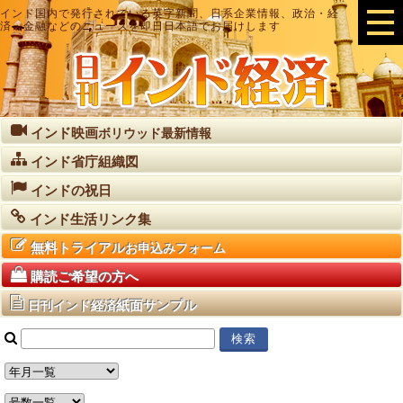
インド国内で発行されている英字新聞、日系企業情報、政治・経
済・金融などのニュースを即日日本語でお届けします
インド映画
ボリウッド最新情報
インド省庁組織図
インドの祝日
インド生活リンク集
無料トライアル
お申込みフォーム
購読ご希望の方へ
紙面サンプル
日刊インド経済