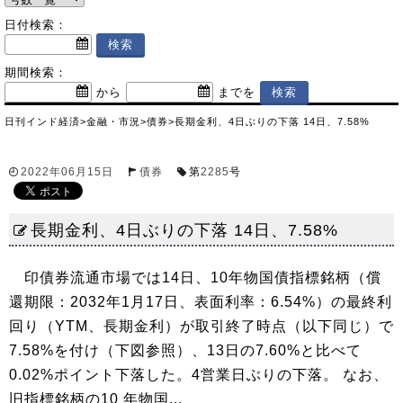
日付検索：
期間検索：
から
までを
日刊インド経済
>
金融・市況
>
債券
>
長期金利、4日ぶりの下落 14日、7.58%
2022年06月15日
債券
第
2285
号
長期金利、4日ぶりの下落 14日、7.58%
印債券流通市場では14日、10年物国債指標銘柄（償
還期限：2032年1月17日、表面利率：6.54%）の最終利
回り（YTM、長期金利）が取引終了時点（以下同じ）で
7.58%を付け（下図参照）、13日の7.60%と比べて
0.02%ポイント下落した。4営業日ぶりの下落。 なお、
旧指標銘柄の10 年物国...