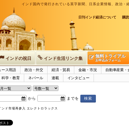
インド国内で発行されている英字新聞、日系企業情報、政治・
日刊インド経済について
購読
無料トライアル
インドの祝日
インド生活リンク集
お申込みフォーム
ュース用語
政治・外交
経済・貿易
金融・市況
自動車産業・
科学・教育
ネパール
連載
インタビュー
から
までを
インド市場再参入 エレクトロラックス