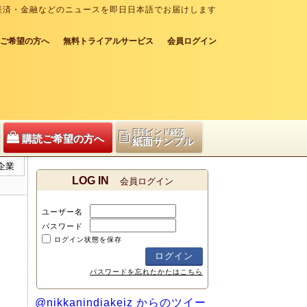
経済・金融などのニュースを即日日本語でお届けします
ご希望の方へ
無料トライアルサービス
会員ログイン
日刊インド経済
購読ご希望の方へ
紙面サンプル
企業
LOG IN
会員ログイン
ユーザー名
パスワード
ログイン状態を保存
パスワードを忘れたかたはこちら
@nikkanindiakeiz からのツイー