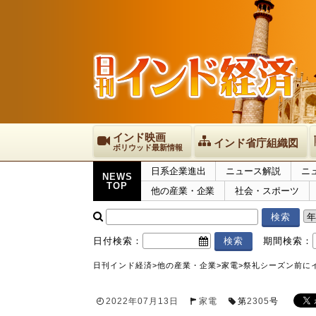
インド映画
インド省庁組織図
ボリウッド最新情報
日系企業進出
ニュース解説
ニ
NEWS
TOP
他の産業・企業
社会・スポーツ
日付検索：
期間検索：
日刊インド経済
>
他の産業・企業
>
家電
>
祭礼シーズン前に
2022年07月13日
家電
第
2305
号