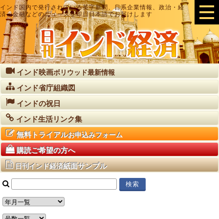
インド国内で発行されている英字新聞、日系企業情報、政治・経
済・金融などのニュースを即日日本語でお届けします
インド映画
ボリウッド最新情報
インド省庁組織図
インドの祝日
インド生活リンク集
無料トライアル
お申込みフォーム
購読ご希望の方へ
紙面サンプル
日刊インド経済