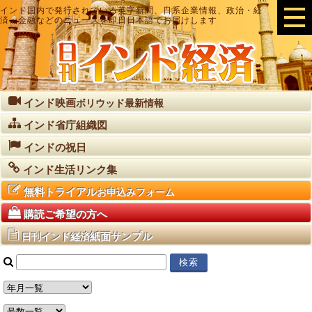
インド国内で発行されている英字新聞、日系企業情報、政治・経
済・金融などのニュースを即日日本語でお届けします
インド映画
ボリウッド最新情報
インド省庁組織図
インドの祝日
インド生活リンク集
無料トライアル
お申込みフォーム
購読ご希望の方へ
紙面サンプル
日刊インド経済