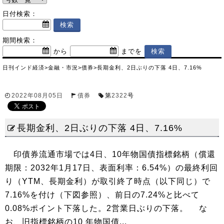
日付検索：
期間検索：
から
までを
日刊インド経済
>
金融・市況
>
債券
>
長期金利、2日ぶりの下落 4日、7.16%
2022年08月05日
債券
第
2322
号
長期金利、2日ぶりの下落 4日、7.16%
印債券流通市場では4日、10年物国債指標銘柄（償還
期限：2032年1月17日、表面利率：6.54%）の最終利回
り（YTM、長期金利）が取引終了時点（以下同じ）で
7.16%を付け（下図参照）、前日の7.24%と比べて
0.08%ポイント下落した。2営業日ぶりの下落。 な
お、旧指標銘柄の10 年物国債...