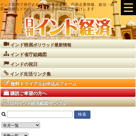
インド国内で発行されている英字新聞、日系企業情報、政治・経
済・金融などのニュースを即日日本語でお届けします
インド映画
ボリウッド最新情報
インド省庁組織図
インドの祝日
インド生活リンク集
無料トライアル
お申込みフォーム
購読ご希望の方へ
紙面サンプル
日刊インド経済