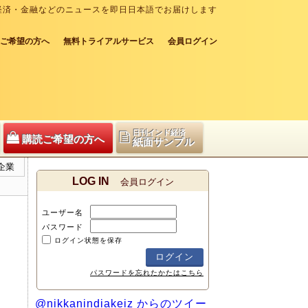
経済・金融などのニュースを即日日本語でお届けします
ご希望の方へ
無料トライアルサービス
会員ログイン
日刊インド経済
購読ご希望の方へ
紙面サンプル
企業
LOG IN
会員ログイン
ユーザー名
パスワード
ログイン状態を保存
パスワードを忘れたかたはこちら
@nikkanindiakeiz からのツイー