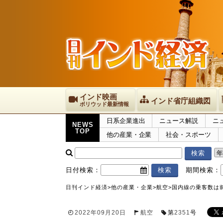
インド映画
インド省庁組織図
ボリウッド最新情報
日系企業進出
ニュース解説
ニ
NEWS
TOP
他の産業・企業
社会・スポーツ
日付検索：
期間検索：
日刊インド経済
>
他の産業・企業
>
航空
>
国内線の乗客数は前月
2022年09月20日
航空
第
2351
号