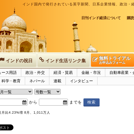
インド国内で発行されている英字新聞、日系企業情報、政治・
日刊インド経済について
購読
無料トライアル
インドの祝日
インド生活リンク集
お申込みフォーム
ュース用語
政治・外交
経済・貿易
金融・市況
自動車産業・
科学・教育
ネパール
連載
インタビュー
から
までを
比4.23%増 8月、1,011万人