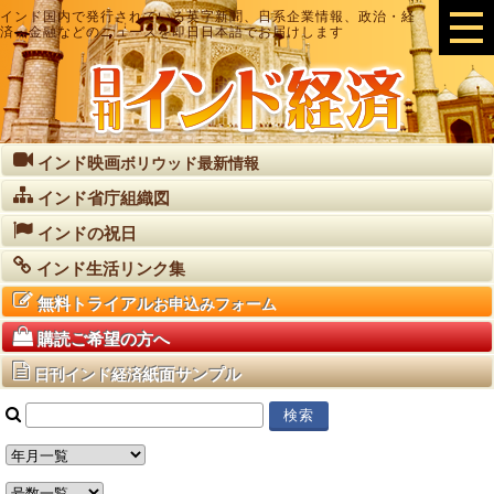
インド国内で発行されている英字新聞、日系企業情報、政治・経
済・金融などのニュースを即日日本語でお届けします
インド映画
ボリウッド最新情報
インド省庁組織図
インドの祝日
インド生活リンク集
無料トライアル
お申込みフォーム
購読ご希望の方へ
紙面サンプル
日刊インド経済