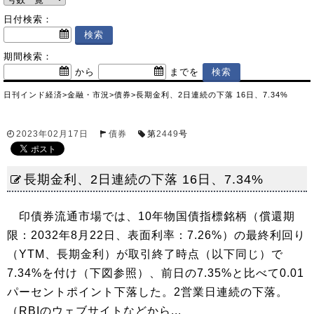
日付検索：
期間検索：
から
までを
日刊インド経済
>
金融・市況
>
債券
>
長期金利、2日連続の下落 16日、7.34%
2023年02月17日
債券
第
2449
号
長期金利、2日連続の下落 16日、7.34%
印債券流通市場では、10年物国債指標銘柄（償還期
限：2032年8月22日、表面利率：7.26%）の最終利回り
（YTM、長期金利）が取引終了時点（以下同じ）で
7.34%を付け（下図参照）、前日の7.35%と比べて0.01
パーセントポイント下落した。2営業日連続の下落。
（RBIのウェブサイトなどから...