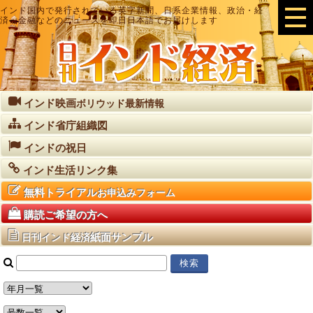
インド国内で発行されている英字新聞、日系企業情報、政治・経
済・金融などのニュースを即日日本語でお届けします
インド映画
ボリウッド最新情報
インド省庁組織図
インドの祝日
インド生活リンク集
無料トライアル
お申込みフォーム
購読ご希望の方へ
紙面サンプル
日刊インド経済