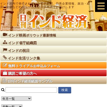
インド国内で発行されている英字新聞、日系企業情報、政治・経
済・金融などのニュースを即日日本語でお届けします
インド映画
ボリウッド最新情報
インド省庁組織図
インドの祝日
インド生活リンク集
無料トライアル
お申込みフォーム
購読ご希望の方へ
紙面サンプル
日刊インド経済