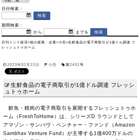
日付検索：
期間検索：
から
までを
日刊インド経済
>
他の産業・企業
>
小売
>
生鮮食品の電子商取引が1億ドル調達 フ
レッシュトゥホーム
2023年02月22日
小売
第
2452
号
生鮮食品の電子商取引が1億ドル調達 フレッシ
ュトゥホーム
鮮魚・精肉の電子商取引を展開するフレッシュトゥホ
ーム（FreshToHome）は、シリーズD ラウンドとして
アマゾン・サンバヴ・ベンチャー・ファンド（Amazon
Sambhav Venture Fund）が主導する1億400万ドルの