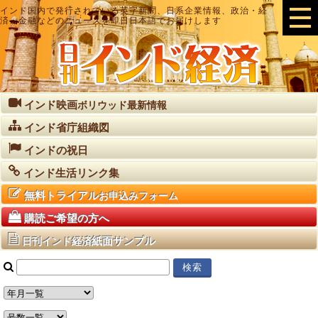
インド国内で発行されている英字新聞、日系企業情報、政治・経
済・金融などのニュースを即日日本語でお届けします
インド映画
ボリウッド最新情報
インド省庁組織図
インドの祝日
インド生活リンク集
無料トライアル
お申込みフォーム
購読ご希望の方へ
紙面サンプル
日刊インド経済