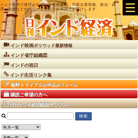
インド国内で発行されている英字新聞、日系企業情報、政治・経
済・金融などのニュースを即日日本語でお届けします
インド映画
ボリウッド最新情報
インド省庁組織図
インドの祝日
インド生活リンク集
無料トライアル
お申込みフォーム
購読ご希望の方へ
紙面サンプル
日刊インド経済