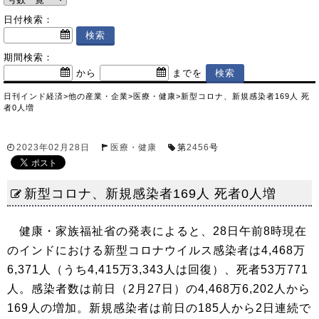
日付検索：
期間検索：
から
までを
日刊インド経済
>
他の産業・企業
>
医療・健康
>
新型コロナ、新規感染者169人 死
者0人増
2023年02月28日
医療・健康
第
2456
号
新型コロナ、新規感染者169人 死者0人増
健康・家族福祉省の発表によると、28日午前8時現在
のインドにおける新型コロナウイルス感染者は4,468万
6,371人（うち4,415万3,343人は回復）、死者53万771
人。感染者数は前日（2月27日）の4,468万6,202人から
169人の増加。新規感染者は前日の185人から2日連続で