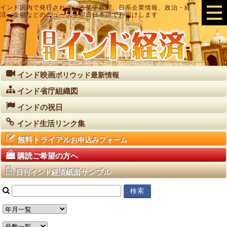
インド国内で発行されている英字新聞、日系企業情報、政治・経
済・金融などのニュースを即日日本語でお届けします
インド映画
ボリウッド最新情報
インド省庁組織図
インドの祝日
インド生活リンク集
無料トライアル
お申込みフォーム
購読ご希望の方へ
紙面サンプル
日刊インド経済