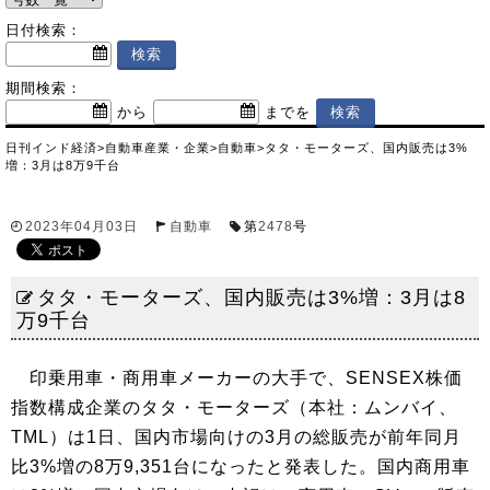
日付検索：
期間検索：
から
までを
日刊インド経済
>
自動車産業・企業
>
自動車
>
タタ・モーターズ、国内販売は3%
増：3月は8万9千台
2023年04月03日
自動車
第
2478
号
タタ・モーターズ、国内販売は3%増：3月は8
万9千台
印乗用車・商用車メーカーの大手で、SENSEX株価
指数構成企業のタタ・モーターズ（本社：ムンバイ、
TML）は1日、国内市場向けの3月の総販売が前年同月
比3%増の8万9,351台になったと発表した。国内商用車