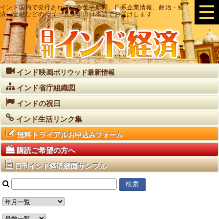
インド国内で発行されている英字新聞、日系企業情報、政治・経
済・金融などのニュースを即日日本語でお届けします
インド映画
ボリウッド最新情報
インド省庁組織図
インドの祝日
インド生活リンク集
無料トライアル
お申込みフォーム
購読ご希望の方へ
紙面サンプル
日刊インド経済