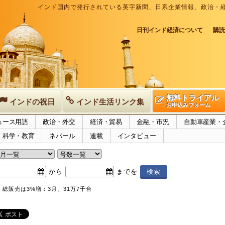
インド国内で発行されている英字新聞、日系企業情報、政治・
日刊インド経済について
購読
無料トライアル
インドの祝日
インド生活リンク集
お申込みフォーム
ュース用語
政治・外交
経済・貿易
金融・市況
自動車産業・
科学・教育
ネパール
連載
インタビュー
から
までを
、総販売は3%増：3月、31万7千台