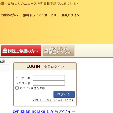
経済・金融などのニュースを即日日本語でお届けします
ご希望の方へ
無料トライアルサービス
会員ログイン
日刊インド経済
購読ご希望の方へ
紙面サンプル
企業
LOG IN
会員ログイン
ユーザー名
パスワード
ログイン状態を保存
パスワードを忘れたかたはこちら
@nikkanindiakeiz からのツイー