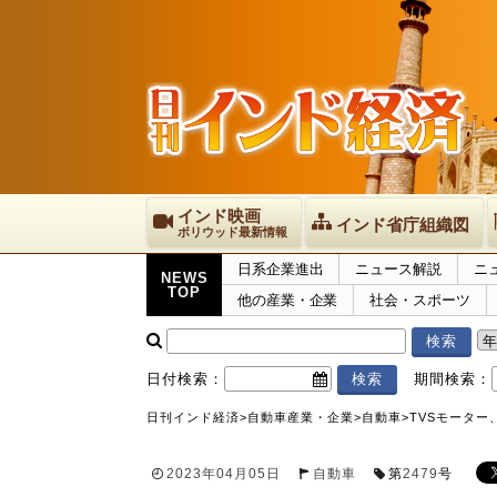
インド映画
インド省庁組織図
ボリウッド最新情報
日系企業進出
ニュース解説
ニ
NEWS
TOP
他の産業・企業
社会・スポーツ
日付検索：
期間検索：
日刊インド経済
>
自動車産業・企業
>
自動車
>
TVSモーター
2023年04月05日
自動車
第
2479
号