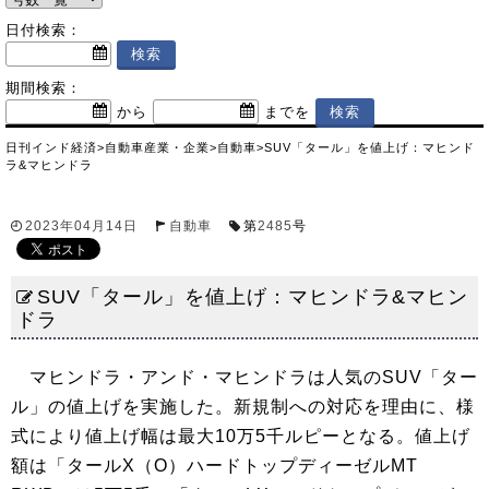
日付検索：
期間検索：
から
までを
日刊インド経済
>
自動車産業・企業
>
自動車
>
SUV「タール」を値上げ：マヒンド
ラ&マヒンドラ
2023年04月14日
自動車
第
2485
号
SUV「タール」を値上げ：マヒンドラ&マヒン
ドラ
マヒンドラ・アンド・マヒンドラは人気のSUV「ター
ル」の値上げを実施した。新規制への対応を理由に、様
式により値上げ幅は最大10万5千ルピーとなる。値上げ
額は「タールX（O）ハードトップディーゼルMT