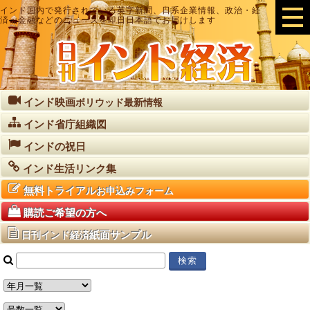
インド国内で発行されている英字新聞、日系企業情報、政治・経
済・金融などのニュースを即日日本語でお届けします
インド映画
ボリウッド最新情報
インド省庁組織図
インドの祝日
インド生活リンク集
無料トライアル
お申込みフォーム
購読ご希望の方へ
紙面サンプル
日刊インド経済