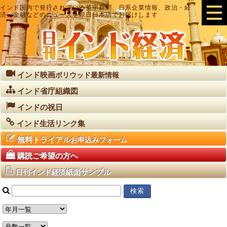
インド国内で発行されている英字新聞、日系企業情報、政治・経
済・金融などのニュースを即日日本語でお届けします
インド映画
ボリウッド最新情報
インド省庁組織図
インドの祝日
インド生活リンク集
無料トライアル
お申込みフォーム
購読ご希望の方へ
紙面サンプル
日刊インド経済