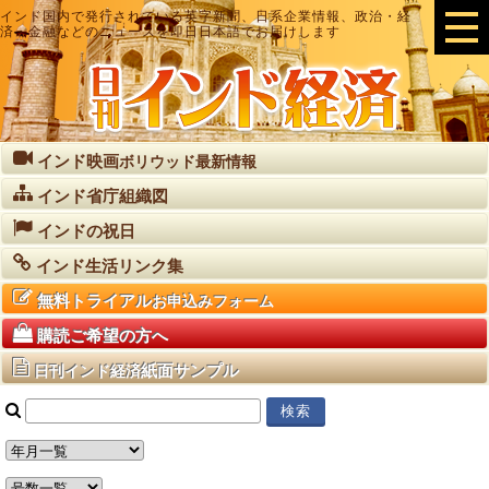
インド国内で発行されている英字新聞、日系企業情報、政治・経
済・金融などのニュースを即日日本語でお届けします
インド映画
ボリウッド最新情報
インド省庁組織図
インドの祝日
インド生活リンク集
無料トライアル
お申込みフォーム
購読ご希望の方へ
紙面サンプル
日刊インド経済