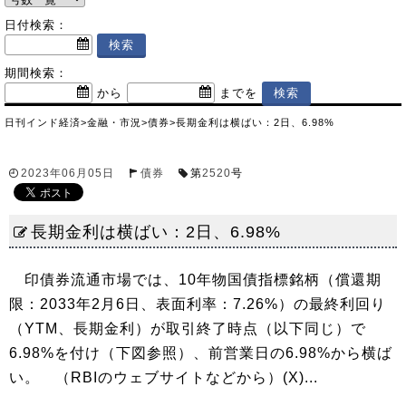
日付検索：
期間検索：
から
までを
日刊インド経済
>
金融・市況
>
債券
>
長期金利は横ばい：2日、6.98%
2023年06月05日
債券
第
2520
号
長期金利は横ばい：2日、6.98%
印債券流通市場では、10年物国債指標銘柄（償還期
限：2033年2月6日、表面利率：7.26%）の最終利回り
（YTM、長期金利）が取引終了時点（以下同じ）で
6.98%を付け（下図参照）、前営業日の6.98%から横ば
い。 （RBIのウェブサイトなどから）(X)...