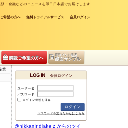
経済・金融などのニュースを即日日本語でお届けします
ご希望の方へ
無料トライアルサービス
会員ログイン
日刊インド経済
購読ご希望の方へ
紙面サンプル
企業
LOG IN
会員ログイン
ユーザー名
パスワード
ログイン状態を保存
パスワードを忘れたかたはこちら
@nikkanindiakeiz からのツイー