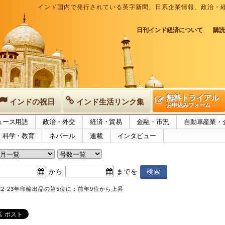
インド国内で発行されている英字新聞、日系企業情報、政治・
日刊インド経済について
購読
無料トライアル
インドの祝日
インド生活リンク集
お申込みフォーム
ュース用語
政治・外交
経済・貿易
金融・市況
自動車産業・
科学・教育
ネパール
連載
インタビュー
から
までを
22-23年印輸出品の第5位に：前年9位から上昇