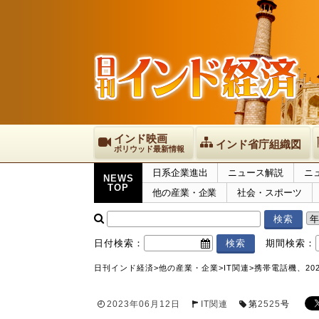
インド映画
インド省庁組織図
ボリウッド最新情報
日系企業進出
ニュース解説
ニ
NEWS
TOP
他の産業・企業
社会・スポーツ
日付検索：
期間検索：
日刊インド経済
>
他の産業・企業
>
IT関連
>
携帯電話機、20
2023年06月12日
IT関連
第
2525
号