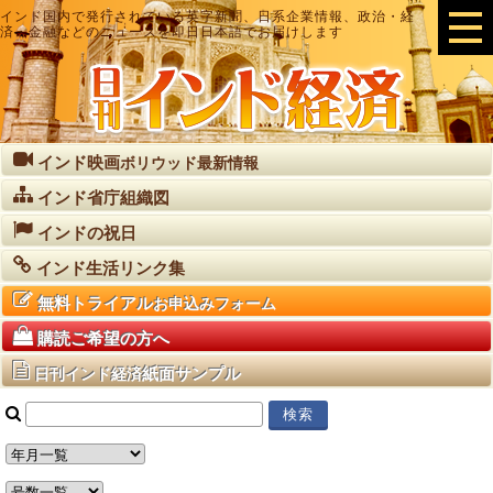
インド国内で発行されている英字新聞、日系企業情報、政治・経
済・金融などのニュースを即日日本語でお届けします
インド映画
ボリウッド最新情報
インド省庁組織図
インドの祝日
インド生活リンク集
無料トライアル
お申込みフォーム
購読ご希望の方へ
紙面サンプル
日刊インド経済