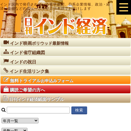
インド国内で発行されている英字新聞、日系企業情報、政治・経
済・金融などのニュースを即日日本語でお届けします
インド映画
ボリウッド最新情報
インド省庁組織図
インドの祝日
インド生活リンク集
無料トライアル
お申込みフォーム
購読ご希望の方へ
紙面サンプル
日刊インド経済